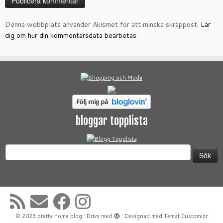
Denna webbplats använder Akismet för att minska skräppost.
Lär
dig om hur din kommentarsdata bearbetas
.
bloggar topplista
Sök
efter:
·
© 2026
pretty home blog
·
Drivs med
·
Designad med
Temat Customizr
·