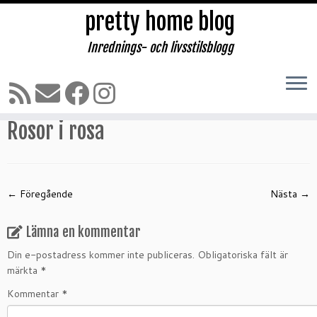
pretty home blog
Inrednings- och livsstilsblogg
Hoppa
till
Hem
»
Att bygga upp en trädgård!
»
Rosor i rosa
innehåll
Rosor i rosa
← Föregående
Nästa →
Lämna en kommentar
Din e-postadress kommer inte publiceras.
Obligatoriska fält är
märkta
*
Kommentar
*