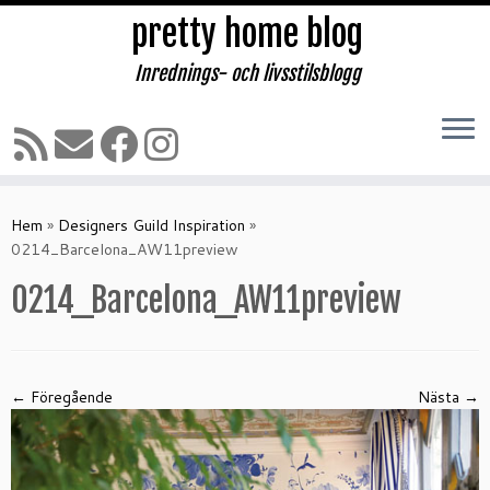
pretty home blog
Inrednings- och livsstilsblogg
Hoppa
till
Hem
»
Designers Guild Inspiration
»
innehåll
0214_Barcelona_AW11preview
0214_Barcelona_AW11preview
← Föregående
Nästa →