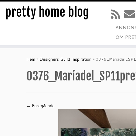
pretty home blog
ANNONS
OM PRE
Hoppa
till
Hem
»
Designers Guild Inspiration
»
0376_Mariadel_SP1
innehåll
0376_Mariadel_SP11pre
← Föregående