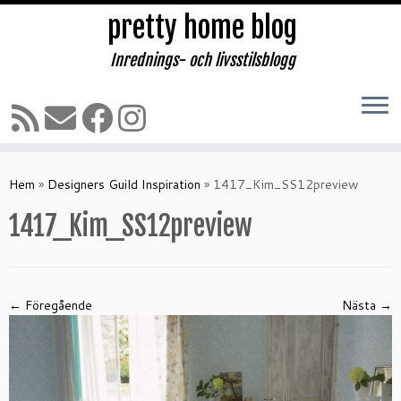
pretty home blog
Inrednings- och livsstilsblogg
Hoppa
till
Hem
»
Designers Guild Inspiration
»
1417_Kim_SS12preview
innehåll
1417_Kim_SS12preview
← Föregående
Nästa →