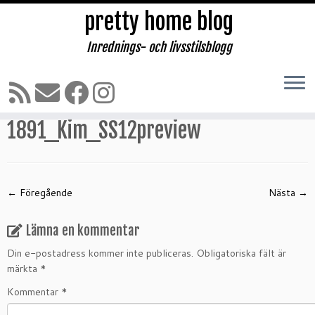
pretty home blog
Inrednings- och livsstilsblogg
Hoppa
till
Hem
»
Designers Guild Inspiration
»
1891_Kim_SS12preview
innehåll
1891_Kim_SS12preview
← Föregående
Nästa →
Lämna en kommentar
Din e-postadress kommer inte publiceras.
Obligatoriska fält är
märkta
*
Kommentar
*