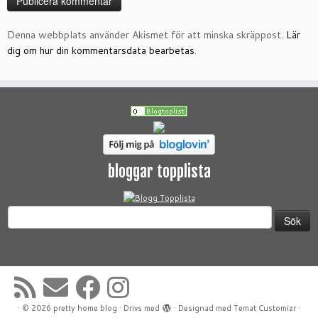
Denna webbplats använder Akismet för att minska skräppost.
Lär
dig om hur din kommentarsdata bearbetas
.
bloggar topplista
Sök
efter:
·
© 2026
pretty home blog
·
Drivs med
·
Designad med
Temat Customizr
·