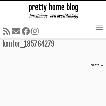
pretty home blog
Inrednings- och livsstilsblogg
Hoppa
till
Hem
»
Kontor del 2
»
kontor_185764279
innehåll
kontor_185764279
Nästa →