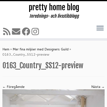
pretty home blog
Inrednings- och livsstilsblogg
Hoppa
till
Hem
»
Mer fina miljöer med Designers Guild
»
innehåll
0163_Country_SS12-preview
0163_Country_SS12-preview
← Föregående
Nästa →