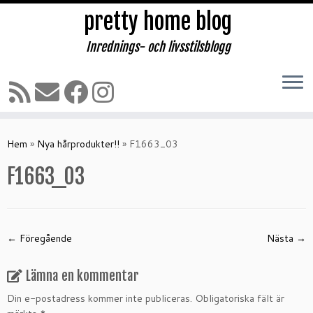
pretty home blog
Inrednings- och livsstilsblogg
Hoppa
till
Hem
»
Nya hårprodukter!!
»
F1663_03
innehåll
F1663_03
← Föregående
Nästa →
Lämna en kommentar
Din e-postadress kommer inte publiceras.
Obligatoriska fält är