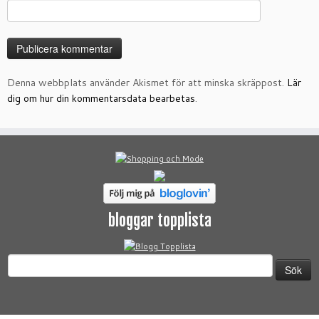
Denna webbplats använder Akismet för att minska skräppost.
Lär
dig om hur din kommentarsdata bearbetas
.
bloggar topplista
Sök
efter: