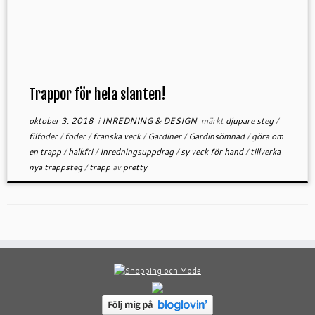
Trappor för hela slanten!
oktober 3, 2018
i
INREDNING & DESIGN
märkt
djupare steg
/
filfoder
/
foder
/
franska veck
/
Gardiner
/
Gardinsömnad
/
göra om
en trapp
/
halkfri
/
Inredningsuppdrag
/
sy veck för hand
/
tillverka
nya trappsteg
/
trapp
av
pretty