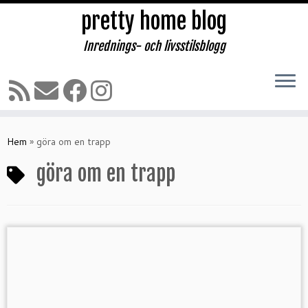
pretty home blog
Inrednings- och livsstilsblogg
Hoppa
till
Hem
»
göra om en trapp
innehåll
göra om en trapp