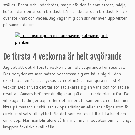
stället. Bröst och underbröst, mage där den är som störst, midja,
höften där den är som bredast. Lår där det är som bredast. Precis
ovanför knät och vaden. Jag väger mig och skriver även upp vikten
på samma datum.
De första 4 veckorna är helt avgörande
Jag vet att det 4 första veckorna är helt avgörande för resultat.
Det betyder att man måste bestämma sig att hålla sig till den
exakta planen för att lyckas och det måste man göra i minst 4
veckor. Det är vad det tar för att skaffa sig en vana och för att se
resultat. Annars befinner du dig snart på ett lutande plan utför! Det
vill säga att du ger upp, eller det rinner ut i sanden och du kommer
hitta på massor av skäl att skippa träningen eller äta något som är i
direkt motsats till nyttigt. Se det som en resa till att ta hand om
din kropp. När man blir äldre så blir man mer medveten om hur länge
kroppen faktiskt skall hålla!