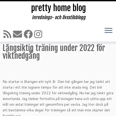
pretty home blog
Inrednings- och livsstilsblogg
Hoppa
till
Hem
»
TRÄNING
»
Långsiktig träning under 2022 för viktnedgång
innehåll
Långsiktig träning under 2022 för
viktnedgång
Nu startar vi återigen ett nytt år. Den här gången har jag tänkt att
starta i ett lite lugnare tempo för att inte skada mig. Det blir
långsiktig träning under 2022 för viktnedgång. Nu har jag tänkt göra
annorlunda. Jag tänker fortsätta på inslagen bana och sätta upp ett
mål om antal träningar att genomföra per vecka. Jag tror dock på
att bestämma vilka dagar för träningen så att man inte skjuter det
framför sig.