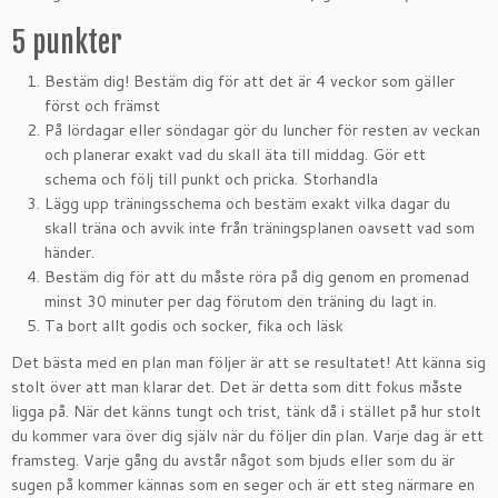
5 punkter
Bestäm dig! Bestäm dig för att det är 4 veckor som gäller
först och främst
På lördagar eller söndagar gör du luncher för resten av veckan
och planerar exakt vad du skall äta till middag. Gör ett
schema och följ till punkt och pricka. Storhandla
Lägg upp träningsschema och bestäm exakt vilka dagar du
skall träna och avvik inte från träningsplanen oavsett vad som
händer.
Bestäm dig för att du måste röra på dig genom en promenad
minst 30 minuter per dag förutom den träning du lagt in.
Ta bort allt godis och socker, fika och läsk
Det bästa med en plan man följer är att se resultatet! Att känna sig
stolt över att man klarar det. Det är detta som ditt fokus måste
ligga på. När det känns tungt och trist, tänk då i stället på hur stolt
du kommer vara över dig själv när du följer din plan. Varje dag är ett
framsteg. Varje gång du avstår något som bjuds eller som du är
sugen på kommer kännas som en seger och är ett steg närmare en