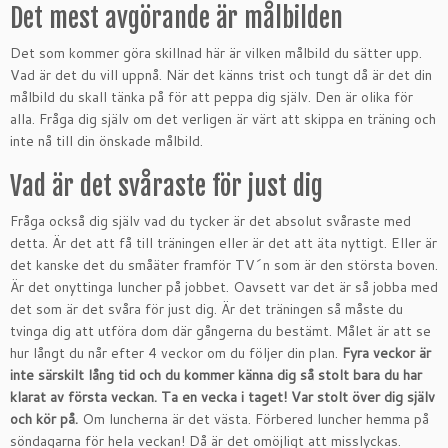
Det mest avgörande är målbilden
Det som kommer göra skillnad här är vilken målbild du sätter upp.
Vad är det du vill uppnå. När det känns trist och tungt då är det din
målbild du skall tänka på för att peppa dig själv. Den är olika för
alla. Fråga dig själv om det verligen är värt att skippa en träning och
inte nå till din önskade målbild.
Vad är det svåraste för just dig
Fråga också dig själv vad du tycker är det absolut svåraste med
detta. Är det att få till träningen eller är det att äta nyttigt. Eller är
det kanske det du småäter framför TV´n som är den största boven.
Är det onyttinga luncher på jobbet. Oavsett var det är så jobba med
det som är det svåra för just dig. Är det träningen så måste du
tvinga dig att utföra dom där gångerna du bestämt. Målet är att se
hur långt du når efter 4 veckor om du följer din plan.
Fyra veckor är
inte särskilt lång tid och du kommer känna dig så stolt bara du har
klarat av första veckan. Ta en vecka i taget! Var stolt över dig själv
och kör på.
Om luncherna är det västa. Förbered luncher hemma på
söndagarna för hela veckan! Då är det omöjligt att misslyckas.