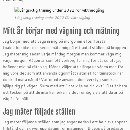
Långsiktig träning under 2022 för viktnedgång
Mitt år börjar med vägning och mätning
Jag börjar med att väga in mig på morgonen efter första
toalettbesöket och sedan mäta mig på ett antal ställen på kroppen.
Jag mäter mig sedan varje måndag morgon men kommer väga mig
varje morgon. Vågen är som ett verktyg för mig för att se att jag
befinner mig på rätt väg. Många väljer att slänga ut vågen men för
mig vore det som att använda ögonmått i stället för tumstock när
du skall mäta något! Varför inte använda dom verktyg som kan
hjälpa dig på vägen. Sluta med att ”inte vilja se din vikt”. Det är bara
ett tecken på att du inte kan erkänna det för dig själv att du är på
väg åt fel håll.
Jag mäter följade ställen
Jag mäter följande ställen som jag anger nedan i ett helt avslappnat
tillstånd och skriver upp datum för mätningen. Biceps på bredaste