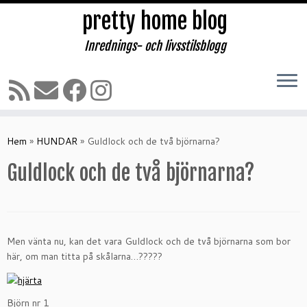
pretty home blog
Inrednings- och livsstilsblogg
Hoppa
till
Hem
»
HUNDAR
»
Guldlock och de två björnarna?
innehåll
Guldlock och de två björnarna?
Men vänta nu, kan det vara Guldlock och de två björnarna som bor
här, om man titta på skålarna…?????
Björn nr 1