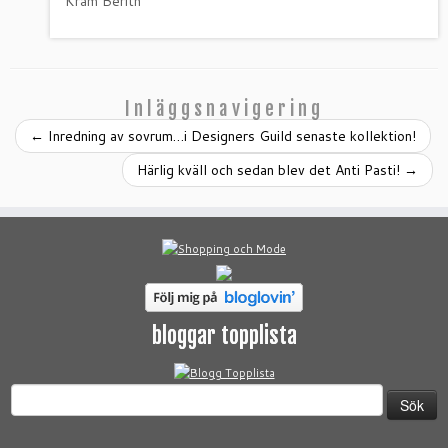
Kram Berith
Inläggsnavigering
←
Inredning av sovrum…i Designers Guild senaste kollektion!
Härlig kväll och sedan blev det Anti Pasti!
→
bloggar topplista
Sök
efter: