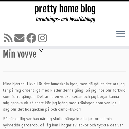
pretty home blog
Inrednings- och livsstilsblogg
Hoppa
till
Hem
»
HUNDAR
»
Cavalier King Charles Spaniel
»
Min vovve
innehåll
2 kommentarer
Min vovve
Mina hjärtan! I kväll är det hundskola igen, men då gäller det att jag
tar på mig ordentligt med kläder denna gång! Så jag inte blir förkyld
som förra gången. Det är nu en vecka sedan och jag börjar känna
mig ganska ok så snart kör jag igång med träningen som vanligt. I
dag blir det höstjackan på och camo-byxor!
Så här gullig var han när jag skulle hänga in alla jackorna i min
nyinredda garderob, då låg han i högar av jackor och tyckte det var