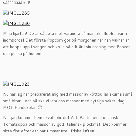
såååååååå kul!
Mina hjärtan! De är så söta mot varandra så man bli alldeles varm
inombords! Det första Popcorn gör på morgonen när han vaknar är
att hoppa upp i sängen och kolla så allt är i sin ordning med Fonzen
och pussa på honom.
Nu har jag har preparerat mig med massor av köttbullar skurna i små
små bitar….och så ska vi lära oss massor med nyttiga saker idag!
MOT Hundskolan 🙂
När jag kommer hem i kväll blir det Anti Pasti med Toscansk
Tomatsoppa och massor av god Italiensk plockmat. Det kommer
sitta fint efter ett par timmar ute i friska luften!