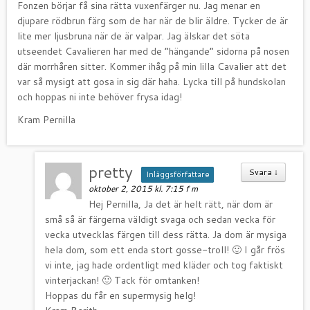
Fonzen börjar få sina rätta vuxenfärger nu. Jag menar en
djupare rödbrun färg som de har när de blir äldre. Tycker de är
lite mer ljusbruna när de är valpar. Jag älskar det söta
utseendet Cavalieren har med de ”hängande” sidorna på nosen
där morrhåren sitter. Kommer ihåg på min lilla Cavalier att det
var så mysigt att gosa in sig där haha. Lycka till på hundskolan
och hoppas ni inte behöver frysa idag!
Kram Pernilla
pretty
Svara
↓
Inläggsförfattare
oktober 2, 2015 kl. 7:15 f m
Hej Pernilla, Ja det är helt rätt, när dom är
små så är färgerna väldigt svaga och sedan vecka för
vecka utvecklas färgen till dess rätta. Ja dom är mysiga
hela dom, som ett enda stort gosse-troll! 🙂 I går frös
vi inte, jag hade ordentligt med kläder och tog faktiskt
vinterjackan! 🙂 Tack för omtanken!
Hoppas du får en supermysig helg!