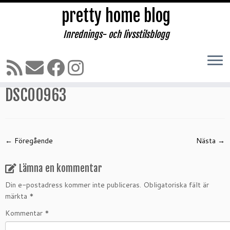
pretty home blog
Inrednings- och livsstilsblogg
Hoppa
till
Hem
»
Påskafton
»
DSC00963
innehåll
DSC00963
← Föregående
Nästa →
Lämna en kommentar
Din e-postadress kommer inte publiceras.
Obligatoriska fält är
märkta
*
Kommentar
*