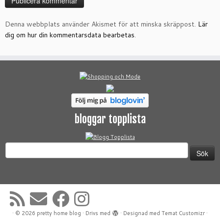
Denna webbplats använder Akismet för att minska skräppost.
Lär
dig om hur din kommentarsdata bearbetas
.
bloggar topplista
Sök
efter:
·
© 2026
pretty home blog
·
Drivs med
·
Designad med
Temat Customizr
·