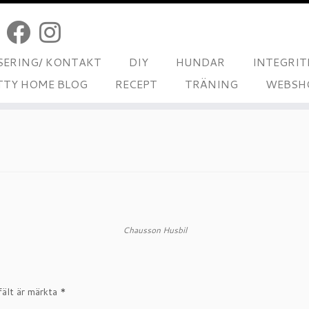
ERING/ KONTAKT
DIY
HUNDAR
INTEGRIT
TTY HOME BLOG
RECEPT
TRÄNING
WEBSH
Chausson Husbil
fält är märkta
*