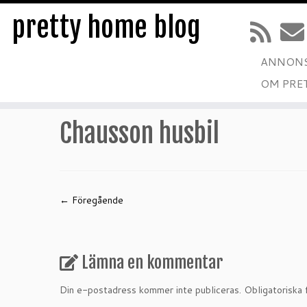
pretty home blog
ANNONS
Hoppa
OM PRE
till
Hem
»
Husbils säsongen startar!
»
Chausson husbil
innehåll
Chausson husbil
← Föregående
Lämna en kommentar
Din e-postadress kommer inte publiceras.
Obligatoriska 