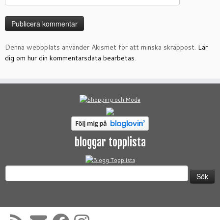
Denna webbplats använder Akismet för att minska skräppost.
Lär
dig om hur din kommentarsdata bearbetas
.
bloggar topplista
Sök
efter: