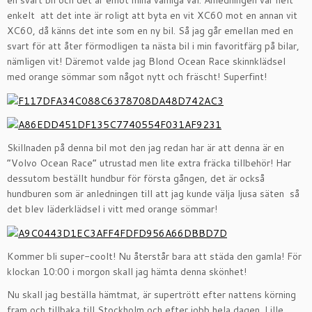
en svart bil och det är emot mina vanliga val. Anledningen var helt
enkelt att det inte är roligt att byta en vit XC60 mot en annan vit
XC60, då känns det inte som en ny bil. Så jag går emellan med en
svart för att åter förmodligen ta nästa bil i min favoritfärg på bilar,
nämligen vit! Däremot valde jag Blond Ocean Race skinnklädsel
med orange sömmar som något nytt och fräscht! Superfint!
Skillnaden på denna bil mot den jag redan har är att denna är en
”Volvo Ocean Race” utrustad men lite extra fräcka tillbehör! Har
dessutom beställt hundbur för första gången, det är också
hundburen som är anledningen till att jag kunde välja ljusa säten så
det blev läderklädsel i vitt med orange sömmar!
Kommer bli super-coolt! Nu återstår bara att städa den gamla! För
klockan 10:00 i morgon skall jag hämta denna skönhet!
Nu skall jag beställa hämtmat, är supertrött efter nattens körning
fram och tillbaka till Stockholm och efter jobb hela dagen. Lille