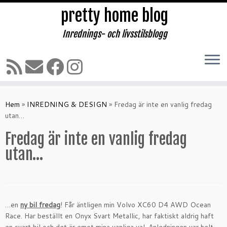
pretty home blog
Inrednings- och livsstilsblogg
Hoppa
till
Hem
»
INREDNING & DESIGN
»
Fredag är inte en vanlig fredag
innehåll
utan…
Fredag är inte en vanlig fredag
utan…
…en
ny bil fredag
! Får äntligen min Volvo XC60 D4 AWD Ocean
Race. Har beställt en Onyx Svart Metallic, har faktiskt aldrig haft