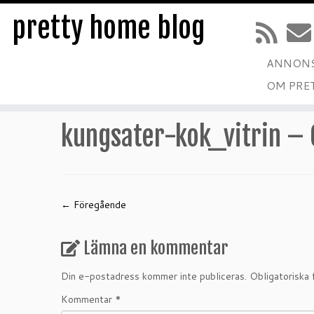
pretty home blog
ANNONS
Hoppa
OM PRE
till
Hem
»
Kontor
»
kungsater-kok_vitrin – Copy
innehåll
kungsater-kok_vitrin –
← Föregående
Lämna en kommentar
Din e-postadress kommer inte publiceras.
Obligatoriska 
Kommentar
*