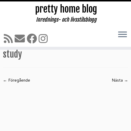
pretty home blog
Inrednings- och livsstilsblogg
Hoppa
till
Hem
»
Kontor
»
study
innehåll
study
← Föregående
Nästa →