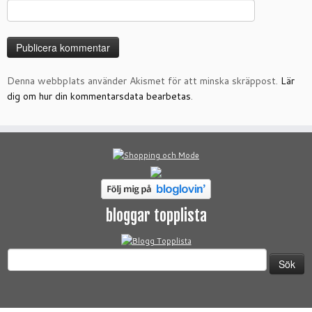
Denna webbplats använder Akismet för att minska skräppost.
Lär
dig om hur din kommentarsdata bearbetas
.
bloggar topplista
Sök
efter: