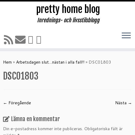
pretty home blog
Inrednings- och livsstilsblogg
Hoppa
till
Hem
»
Arbetsdagen slut…nästan i alla fall!!
»
DSC01803
innehåll
DSC01803
← Föregående
Nästa →
Lämna en kommentar
Din e-postadress kommer inte publiceras.
Obligatoriska fält är