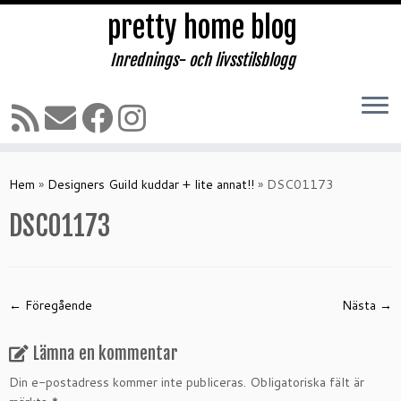
pretty home blog
Inrednings- och livsstilsblogg
Hoppa
till
Hem
»
Designers Guild kuddar + lite annat!!
»
DSC01173
innehåll
DSC01173
← Föregående
Nästa →
Lämna en kommentar
Din e-postadress kommer inte publiceras.
Obligatoriska fält är