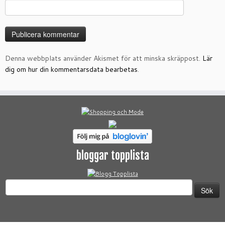
Denna webbplats använder Akismet för att minska skräppost.
Lär
dig om hur din kommentarsdata bearbetas
.
bloggar topplista
Sök
efter: