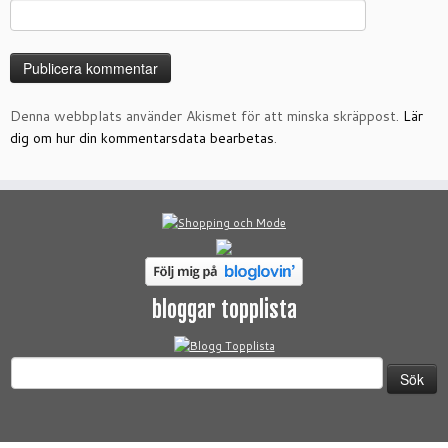
Denna webbplats använder Akismet för att minska skräppost.
Lär
dig om hur din kommentarsdata bearbetas
.
bloggar topplista
Sök
efter: