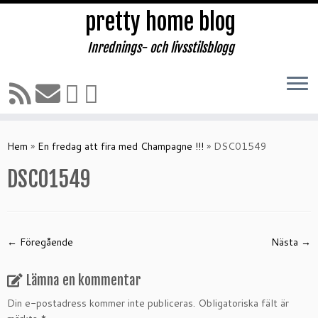
pretty home blog
Inrednings- och livsstilsblogg
Hoppa
till
Hem
»
En fredag att fira med Champagne !!!
»
DSC01549
innehåll
DSC01549
← Föregående
Nästa →
Lämna en kommentar
Din e-postadress kommer inte publiceras.
Obligatoriska fält är