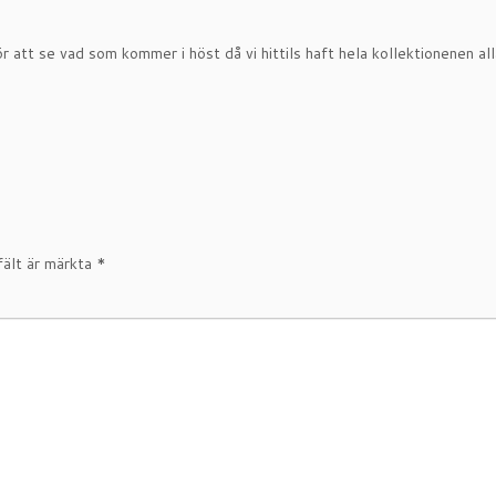
för att se vad som kommer i höst då vi hittils haft hela kollektionenen al
fält är märkta
*