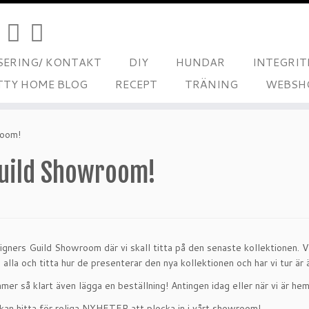
ERING/ KONTAKT
DIY
HUNDAR
INTEGRIT
TTY HOME BLOG
RECEPT
TRÄNING
WEBSH
room!
uild Showroom!
esigners Guild Showroom där vi skall titta på den senaste kollektionen. 
 alla och titta hur de presenterar den nya kollektionen och har vi tur är
mer så klart även lägga en beställning! Antingen idag eller när vi är he
i kan hitta för roliga NYHETER att plocka in i vårt showroom!