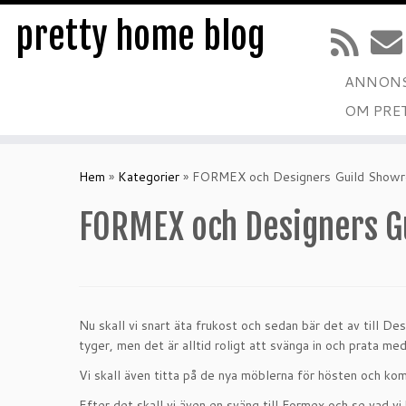
pretty home blog
ANNONS
OM PRE
Hoppa
till
Hem
»
Kategorier
»
FORMEX och Designers Guild Show
innehåll
FORMEX och Designers G
Nu skall vi snart äta frukost och sedan bär det av till D
tyger, men det är alltid roligt att svänga in och prata med
Vi skall även titta på de nya möblerna för hösten och kom
Efter det skall vi även en sväng till Formex och se vad v