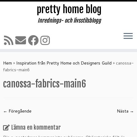
pretty home blog
Inrednings- och livsstilsblogg
Hoppa
till
Hem
»
Inspiration från Pretty Home och Designers Guild
»
canossa-
innehåll
fabrics-main6
canossa-fabrics-main6
← Föregående
Nästa →
Lämna en kommentar