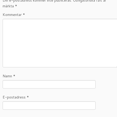
Din e-postadress kommer inte publiceras.
Obligatoriska fält är
märkta
*
Kommentar
*
Namn
*
E-postadress
*