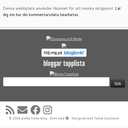
Denna webbplats använder Akismet för att minska skräppost.
Lär
dig om hur din kommentarsdata bearbetas
.
bloggar topplista
Sök
efter:
·
© 2026
pretty home blog
·
Drivs med
·
Designad med
Temat Customizr
·