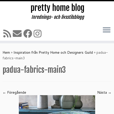
pretty home blog
Inrednings- och livsstilsblogg
Hoppa
till
Hem
»
Inspiration från Pretty Home och Designers Guild
»
padua-
innehåll
fabrics-main3
padua-fabrics-main3
← Föregående
Nästa →