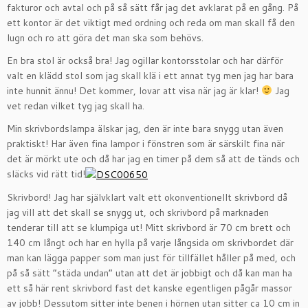
fakturor och avtal och på så sätt får jag det avklarat på en gång. På
ett kontor är det viktigt med ordning och reda om man skall få den
lugn och ro att göra det man ska som behövs.
En bra stol är också bra! Jag ogillar kontorsstolar och har därför
valt en klädd stol som jag skall klä i ett annat tyg men jag har bara
inte hunnit ännu! Det kommer, lovar att visa när jag är klar!
Jag
vet redan vilket tyg jag skall ha.
Min skrivbordslampa älskar jag, den är inte bara snygg utan även
praktiskt! Har även fina lampor i fönstren som är särskilt fina när
det är mörkt ute och då har jag en timer på dem så att de tänds och
släcks vid rätt tid!
Skrivbord! Jag har självklart valt ett okonventionellt skrivbord då
jag vill att det skall se snygg ut, och skrivbord på marknaden
tenderar till att se klumpiga ut! Mitt skrivbord är 70 cm brett och
140 cm långt och har en hylla på varje långsida om skrivbordet där
man kan lägga papper som man just för tillfället håller på med, och
på så sätt ”städa undan” utan att det är jobbigt och då kan man ha
ett så här rent skrivbord fast det kanske egentligen pågår massor
av jobb! Dessutom sitter inte benen i hörnen utan sitter ca 10 cm in