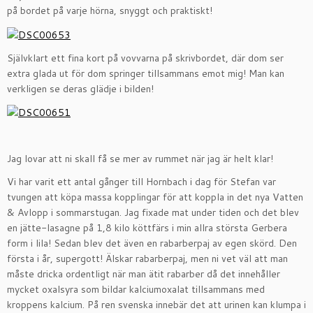
på bordet på varje hörna, snyggt och praktiskt!
Självklart ett fina kort på vovvarna på skrivbordet, där dom ser
extra glada ut för dom springer tillsammans emot mig! Man kan
verkligen se deras glädje i bilden!
Jag lovar att ni skall få se mer av rummet när jag är helt klar!
Vi har varit ett antal gånger till Hornbach i dag för Stefan var
tvungen att köpa massa kopplingar för att koppla in det nya Vatten
& Avlopp i sommarstugan. Jag fixade mat under tiden och det blev
en jätte-lasagne på 1,8 kilo köttfärs i min allra största Gerbera
form i lila! Sedan blev det även en rabarberpaj av egen skörd. Den
första i år, supergott! Älskar rabarberpaj, men ni vet väl att man
måste dricka ordentligt när man ätit rabarber då det innehåller
mycket oxalsyra som bildar kalciumoxalat tillsammans med
kroppens kalcium. På ren svenska innebär det att urinen kan klumpa i