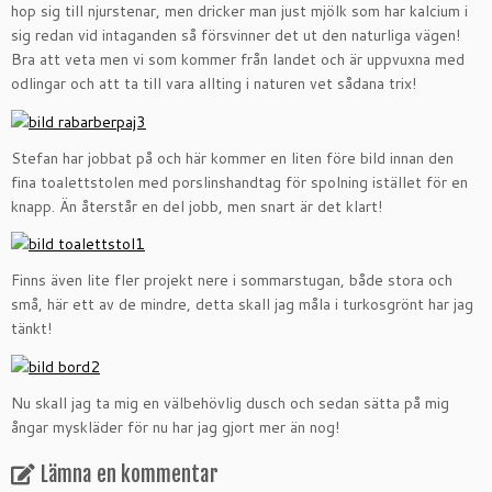
hop sig till njurstenar, men dricker man just mjölk som har kalcium i
sig redan vid intaganden så försvinner det ut den naturliga vägen!
Bra att veta men vi som kommer från landet och är uppvuxna med
odlingar och att ta till vara allting i naturen vet sådana trix!
Stefan har jobbat på och här kommer en liten före bild innan den
fina toalettstolen med porslinshandtag för spolning istället för en
knapp. Än återstår en del jobb, men snart är det klart!
Finns även lite fler projekt nere i sommarstugan, både stora och
små, här ett av de mindre, detta skall jag måla i turkosgrönt har jag
tänkt!
Nu skall jag ta mig en välbehövlig dusch och sedan sätta på mig
ångar myskläder för nu har jag gjort mer än nog!
Lämna en kommentar