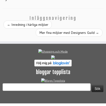
Inläggsnavigering
←
Inredning i härliga miljöer
Mer fina miljöer med Designers Guild
→
bloggar topplista
Sök
efter: