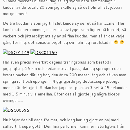
Vi hade mycket i butiken idag så jag sydde bara sammanlagt 3
kuddar av de totalt 20 som jag skulle sy så det blir till att jobba i
morgon med!
De tre kuddarna som jag till slut kunde sy ser ut så här……men fler
kombinationer kommer, ni ser lite av tyget som ligger på bordet, så
vackert och jätteroligt att sy av så fina kuddar, men så är det varje
gång för mig, det senaste tyget jag syr i blir jag förälskad i!!
Har även precis avverkat dagens träningspass som bestod i
joggingtur på 5 km och sedan intevall pass, där jag springer i den
branta backen där jag bor, den är ca 200 meter lång och så kan man
springa runt och upp igen….4 ggr gjorde jag detta…superjobbigt
men nu är det gjort. Sedan har jag gjort plankan 3 set á 45 sekunder
med 1,5 minut vila emellan. Efter det så gjorde jag några biceps
övningar…..
Nu börjar det bli dags för mat, och idag har jag gjort en paj med
sallad till, supergott!! Den fina pajformen kommer naturligtvis från