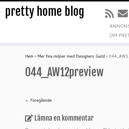
pretty home blog
ANNONS
OM PRE
Hoppa
till
Hem
»
Mer fina miljöer med Designers Guild
»
044_AW12
innehåll
044_AW12preview
← Föregående
Lämna en kommentar