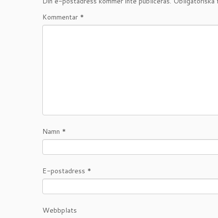
Din e-postadress kommer inte publiceras.
Obligatoriska 
Kommentar
*
Namn
*
E-postadress
*
Webbplats