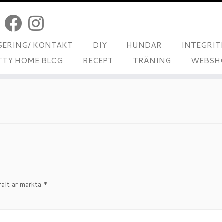
ERING/ KONTAKT
DIY
HUNDAR
INTEGRIT
TTY HOME BLOG
RECEPT
TRÄNING
WEBSH
-wallpaper-3
fält är märkta
*