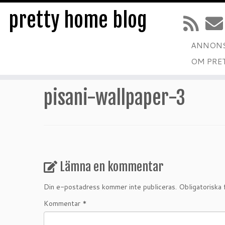
pretty home blog
ANNONS
Hoppa
OM PRE
till
Hem
»
Ny tapet kollektion från Designers Guild
»
pisani
innehåll
pisani-wallpaper-3
Lämna en kommentar
Din e-postadress kommer inte publiceras.
Obligatoriska 
Kommentar
*