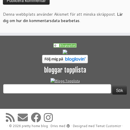
Denna webbplats använder Akismet för att minska skräppost.
Lär
dig om hur din kommentarsdata bearbetas
.
bloggar topplista
Sök
efter:
·
© 2026
pretty home blog
·
Drivs med
·
Designad med
Temat Customizr
·