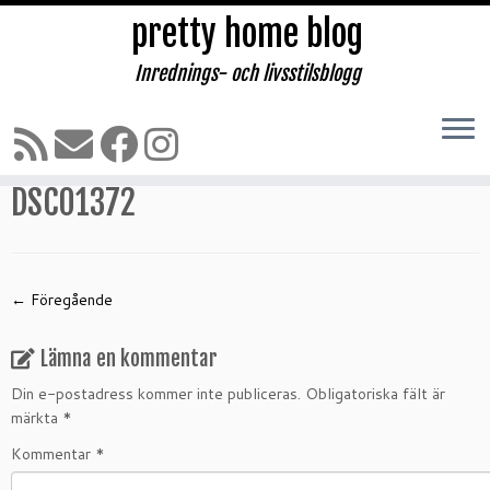
pretty home blog
Inrednings- och livsstilsblogg
Hoppa
till
Hem
»
Pernilla Wahlgren klänningar och träning
»
DSC01372
innehåll
DSC01372
← Föregående
Lämna en kommentar
Din e-postadress kommer inte publiceras.
Obligatoriska fält är
märkta
*
Kommentar
*