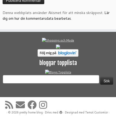
Denna webbplats använder Akismet för att minska skräppost.
Lär
dig om hur din kommentarsdata bearbetas
.
bloggar topplista
Sök
efter:
·
© 2026
pretty home blog
·
Drivs med
·
Designad med
Temat Customizr
·