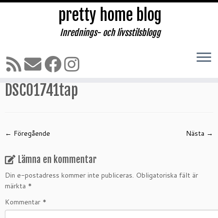
pretty home blog
Inrednings- och livsstilsblogg
Hoppa
till
Hem
»
Provrum i butiken!!
»
DSC01741tap
innehåll
DSC01741tap
← Föregående
Nästa →
Lämna en kommentar
Din e-postadress kommer inte publiceras.
Obligatoriska fält är
märkta
*
Kommentar
*