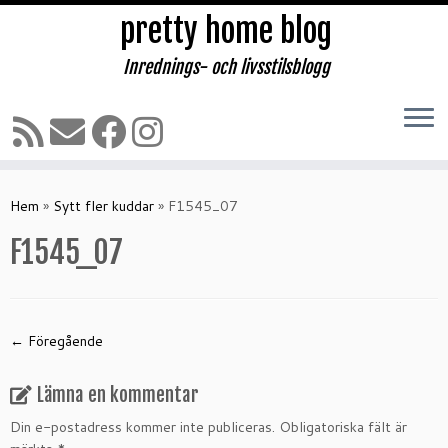
pretty home blog
Inrednings- och livsstilsblogg
Hoppa
till
Hem
»
Sytt fler kuddar
»
F1545_07
innehåll
F1545_07
← Föregående
Lämna en kommentar
Din e-postadress kommer inte publiceras.
Obligatoriska fält är