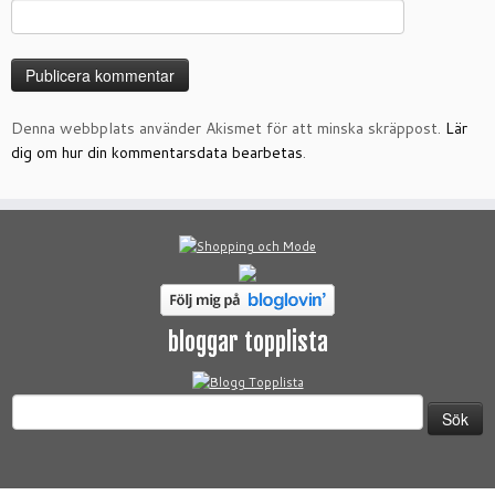
Denna webbplats använder Akismet för att minska skräppost.
Lär
dig om hur din kommentarsdata bearbetas
.
bloggar topplista
Sök
efter: