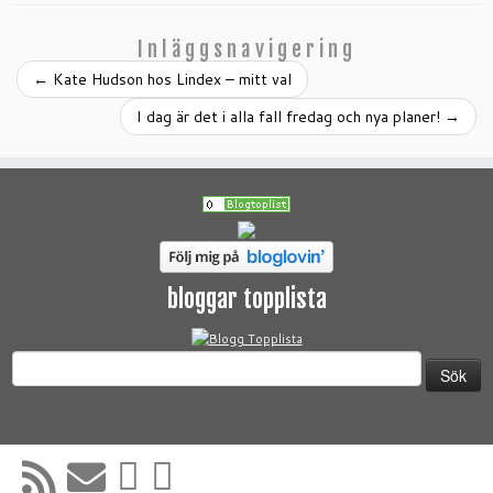
Inläggsnavigering
←
Kate Hudson hos Lindex – mitt val
I dag är det i alla fall fredag och nya planer!
→
bloggar topplista
Sök
efter: