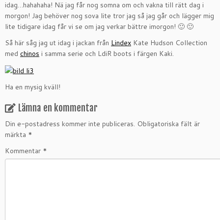
idag…hahahaha! Nä jag får nog somna om och vakna till rätt dag i
morgon! Jag behöver nog sova lite tror jag så jag går och lägger mig
lite tidigare idag får vi se om jag verkar bättre imorgon! 🙂 🙂
Så här såg jag ut idag i jackan från
Lindex
Kate Hudson Collection
med
chinos
i samma serie och LdiR boots i färgen Kaki.
Ha en mysig kväll!
Lämna en kommentar
Din e-postadress kommer inte publiceras.
Obligatoriska fält är
märkta
*
Kommentar
*