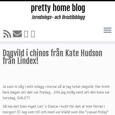
pretty home blog
Inrednings- och livsstilsblogg
Hoppa
till
Hem
»
MODE, SKÖNHET & SHOPPING
»
Kläder & väskor
»
innehåll
Dagvild i chinos från Kate Hudson från Lindex!
Dagvild i chinos från Kate Hudson
från Lindex!
Ja som ni såg i mitt inlägg i morse så är jag totat dagvild. Har trott
hela dagen att det var fredag….tills jag insåg sent att det bara var
torsdag. GALET!
Så nej det blev inget Let´s Dance i kväll för det är inte förrän i
morgon! 🙂 Jag som till och med var klädd som lite ”casual friday”