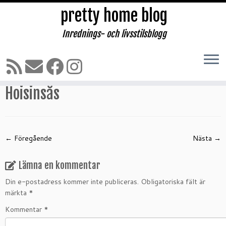
pretty home blog
Inrednings- och livsstilsblogg
Hoppa
till
Hem
»
Jordens godaste kyckling i hoisinsås!
»
Hoisinsås
innehåll
Hoisinsås
← Föregående
Nästa →
Lämna en kommentar
Din e-postadress kommer inte publiceras.
Obligatoriska fält är
märkta
*
Kommentar
*