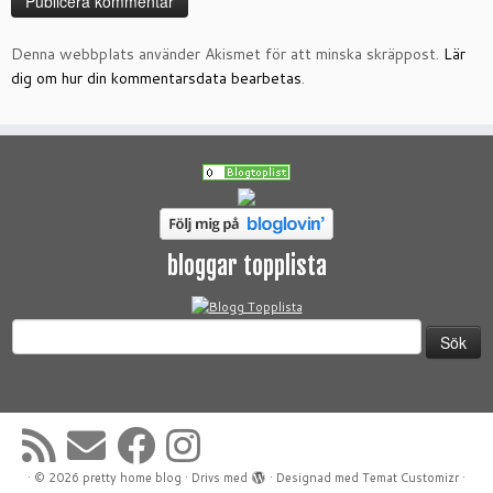
Denna webbplats använder Akismet för att minska skräppost.
Lär
dig om hur din kommentarsdata bearbetas
.
bloggar topplista
Sök
efter:
·
© 2026
pretty home blog
·
Drivs med
·
Designad med
Temat Customizr
·