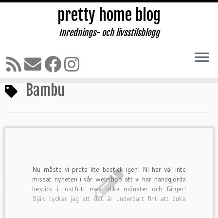
pretty home blog
Inrednings- och livsstilsblogg
Hoppa
till
Hem
»
Bambu
innehåll
Bambu
Nu måste vi prata lite bestick igen! Ni har väl inte
missat nyheten i vår webshop att vi har handgjorda
bestick i rostfritt med olika mönster och färger!
Själv tycker jag att det är underbart fint att duka
med olika […]