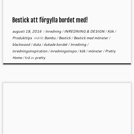
Bestick att förgylla bordet med!
augusti 18, 2016
i
Inredning
/
INREDNING & DESIGN
/
Kök
/
Produkttips
märkt
Bambu
/
Bestick
/
Bestick med mönster
/
blackwood
/
duka
/
dukade bordet
/
Inredning
/
inredningsinspiration
/
inredningsinspo
/
kök
/
mönster
/
Pretty
Home
/
trä
av
pretty