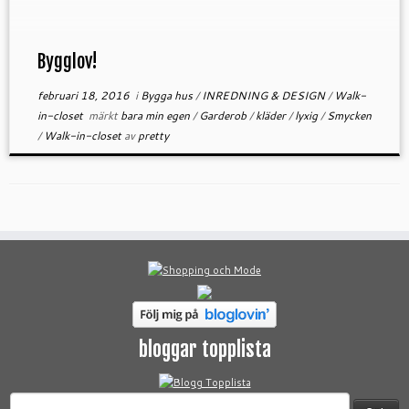
Bygglov!
februari 18, 2016
i
Bygga hus
/
INREDNING & DESIGN
/
Walk-
in-closet
märkt
bara min egen
/
Garderob
/
kläder
/
lyxig
/
Smycken
/
Walk-in-closet
av
pretty
bloggar topplista
Sök