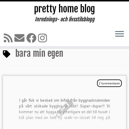
pretty home blog
Inrednings- och livsstilsblogg
Hoppa
till
Hem
»
bara min egen
innehåll
bara min egen
2 kommentarer
I går fick vi besked om bifall från byggnadsnämnden
på vårt utökade bygglov vi sökt! Super-duper!! Vi
kommer nu att bygga till ytterligare en del till huset i
två plan med en helt ny walk-in-closet till mig på
övervåningen och […]