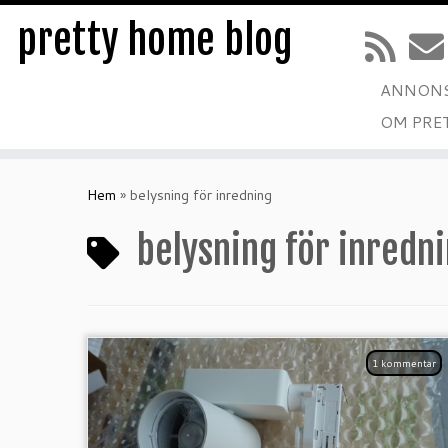
pretty home blog
ANNONS
OM PRE
Hoppa
till
Hem
»
belysning för inredning
innehåll
belysning för inredn
1 kommentar