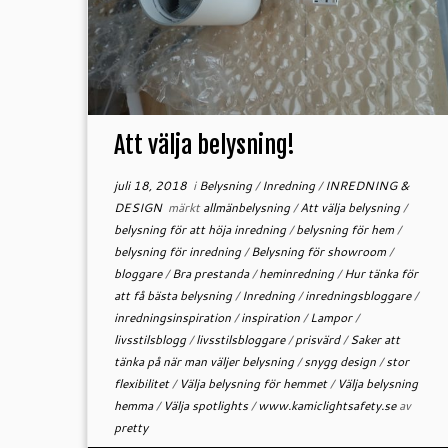
Att välja belysning!
juli 18, 2018
i
Belysning
/
Inredning
/
INREDNING &
DESIGN
märkt
allmänbelysning
/
Att välja belysning
/
belysning för att höja inredning
/
belysning för hem
/
belysning för inredning
/
Belysning för showroom
/
bloggare
/
Bra prestanda
/
heminredning
/
Hur tänka för
att få bästa belysning
/
Inredning
/
inredningsbloggare
/
inredningsinspiration
/
inspiration
/
Lampor
/
livsstilsblogg
/
livsstilsbloggare
/
prisvärd
/
Saker att
tänka på när man väljer belysning
/
snygg design
/
stor
flexibilitet
/
Välja belysning för hemmet
/
Välja belysning
hemma
/
Välja spotlights
/
www.kamiclightsafety.se
av
pretty