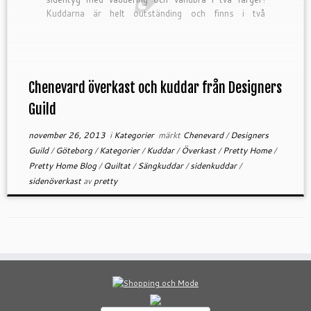
Kuddarna är helt outständing och finns i två
storlekar 50x75cm och 65x65cm! De kuddar som
[…]
Chenevard överkast och kuddar från Designers
Guild
november 26, 2013
i
Kategorier
märkt
Chenevard
/
Designers
Guild
/
Göteborg
/
Kategorier
/
Kuddar
/
Överkast
/
Pretty Home
/
Pretty Home Blog
/
Quiltat
/
Sängkuddar
/
sidenkuddar
/
sidenöverkast
av
pretty