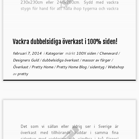
230x230cm eller 240x260cm. Sydd med vackra
stygn för hand för att hålla ihop tygerna och vackra
kanter med korsstygn, otroligt vackra. Ta […]
Vackra dubbelsidiga överkast i 100% siden!
februari 7, 2014
i
Kategorier
märkt
100% siden
/
Chenevard
/
Designers Guld
/
dubbelsidiga överkast
/
massor av färger
/
Överkast
/
Pretty Home
/
Pretty Home Blog
/
sidentyg
/
Webshop
av
pretty
Det som vi sällan eller aldrig ser i Sverige är
överkast med tillhörande kuddar i samma fina
sidentyg med vaddering och vändbra i två färger!