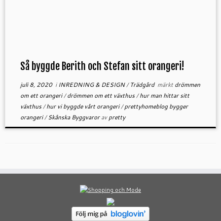
Så byggde Berith och Stefan sitt orangeri!
juli 8, 2020
i
INREDNING & DESIGN
/
Trädgård
märkt
drömmen
om ett orangeri
/
drömmen om ett växthus
/
hur man hittar sitt
växthus
/
hur vi byggde vårt orangeri
/
prettyhomeblog bygger
orangeri
/
Skånska Byggvaror
av
pretty