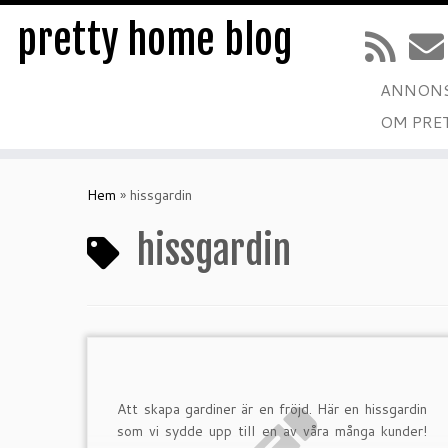
pretty home blog
ANNONS
OM PRE
Hoppa
till
Hem
»
hissgardin
innehåll
hissgardin
Att skapa gardiner är en fröjd. Här en hissgardin
som vi sydde upp till en av våra många kunder!