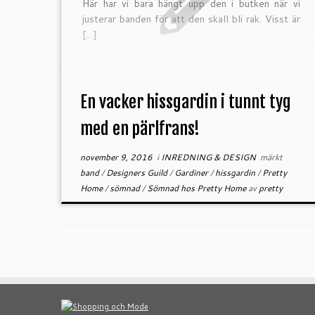
Här har vi bara hängt upp den i butken när vi
justerar banden för att den skall bli rak. Visst är
[…]
En vacker hissgardin i tunnt tyg
med en pärlfrans!
november 9, 2016
i
INREDNING & DESIGN
märkt
band
/
Designers Guild
/
Gardiner
/
hissgardin
/
Pretty
Home
/
sömnad
/
Sömnad hos Pretty Home
av
pretty