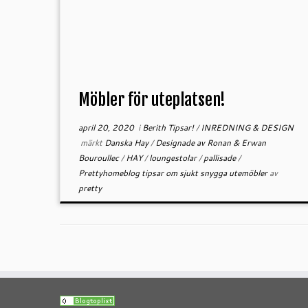
Möbler för uteplatsen!
april 20, 2020
i
Berith Tipsar!
/
INREDNING & DESIGN
märkt
Danska Hay
/
Designade av Ronan & Erwan
Bouroullec
/
HAY
/
loungestolar
/
pallisade
/
Prettyhomeblog tipsar om sjukt snygga utemöbler
av
pretty