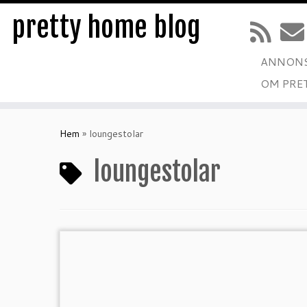
pretty home blog
ANNONS
OM PRE
Hoppa
till
Hem
»
loungestolar
innehåll
loungestolar