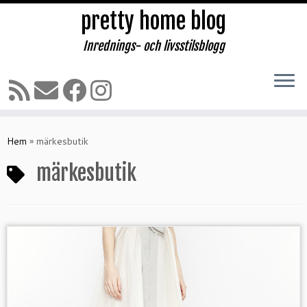
pretty home blog
Inrednings- och livsstilsblogg
Hoppa
till
Hem
»
märkesbutik
innehåll
märkesbutik