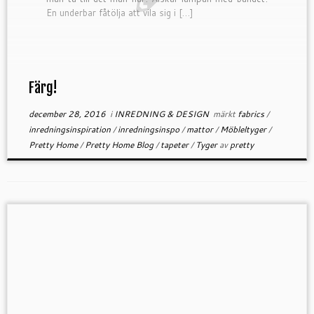
En underbar fåtölja att vila sig i […]
Färg!
december 28, 2016
i
INREDNING & DESIGN
märkt
fabrics
/
inredningsinspiration
/
inredningsinspo
/
mattor
/
Möbleltyger
/
Pretty Home
/
Pretty Home Blog
/
tapeter
/
Tyger
av
pretty