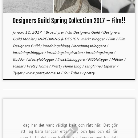
Designers Guild Spring Collection 2017 – Film!!
januari 12, 2017
i
Broschyrer från Designers Guild
/
Designers
Guild Möbler
/
INREDNING & DESIGN
märkt
blogger
/
Film
/
Film
Designers Guild
/
inredningsblogg
/
inredningsbloggare
/
inredningsblogger
/
inredningsinspiration
/
inredningsinspo
/
Kuddar
/
lifestyleblogger
/
livsstilsbloggare
/
Möbleltyger
/
Möbler
/
Plädar
/
Pretty Home
/
Pretty Home Blog
/
sänglinne
/
tapeter
/
Tyger
/
www.prettyhome.se
/
You Tube
av
pretty
I dag har det varit väldigt kallt och rått här. Det gör
att jag bara längtar efter färg och ljus och då får
man ta till det man har! Älskar lampan med bandet!