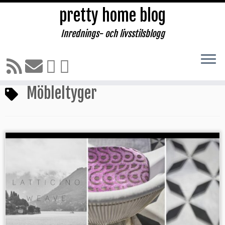
pretty home blog
Inrednings- och livsstilsblogg
Hoppa
till
Hem
»
Möbleltyger
innehåll
Möbleltyger