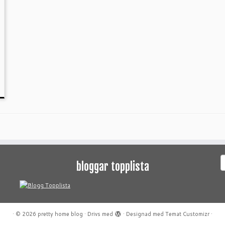
S
bloggar topplista
e
·
© 2026
pretty home blog
·
Drivs med
·
Designad med
Temat Customizr
·