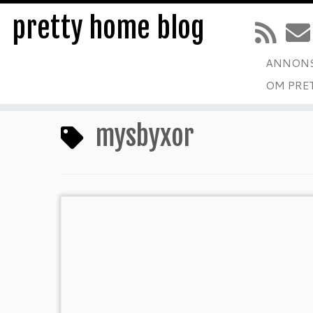
pretty home blog
ANNONS
Hoppa
OM PRE
till
Hem
»
mysbyxor
innehåll
mysbyxor