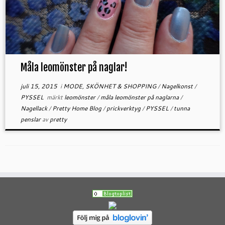
Måla leomönster på naglar!
juli 15, 2015
i
MODE, SKÖNHET & SHOPPING
/
Nagelkonst
/
PYSSEL
märkt
leomönster
/
måla leomönster på naglarna
/
Nagellack
/
Pretty Home Blog
/
prickverktyg
/
PYSSEL
/
tunna
penslar
av
pretty