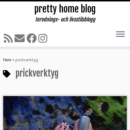
pretty home blog
Inrednings- och livsstilsblogg
Hoppa
till
Hem
»
prickverktyg
innehåll
prickverktyg