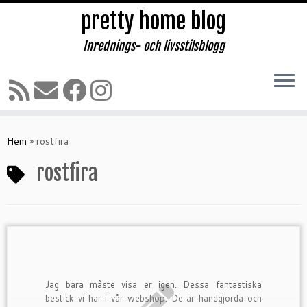
pretty home blog
Inrednings- och livsstilsblogg
Hoppa
till
Hem
»
rostfira
innehåll
rostfira
Jag bara måste visa er igen. Dessa fantastiska
bestick vi har i vår webshop. De är handgjorda och