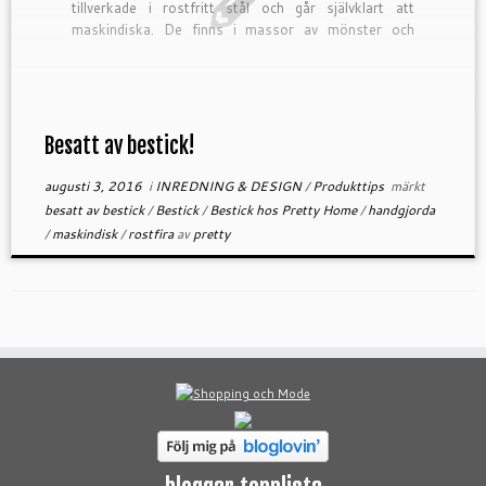
tillverkade i rostfritt stål och går självklart att
maskindiska. De finns i massor av mönster och
färger och detta är en produkt […]
Besatt av bestick!
augusti 3, 2016
i
INREDNING & DESIGN
/
Produkttips
märkt
besatt av bestick
/
Bestick
/
Bestick hos Pretty Home
/
handgjorda
/
maskindisk
/
rostfira
av
pretty