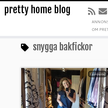
pretty home blog
ANNONS
Hoppa
OM PRE
till
Hem
»
snygga bakfickor
innehåll
snygga bakfickor
1 kommentar