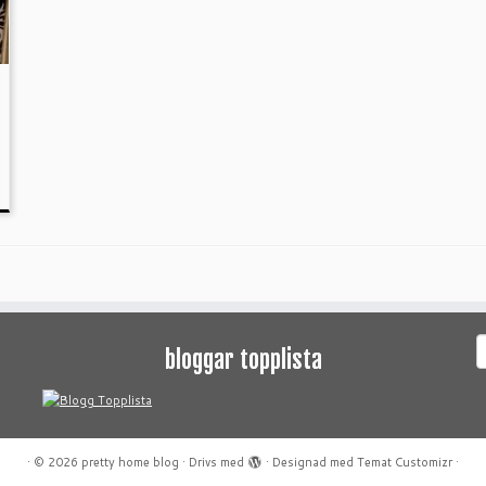
S
bloggar topplista
e
·
© 2026
pretty home blog
·
Drivs med
·
Designad med
Temat Customizr
·