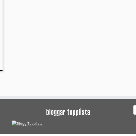
S
bloggar topplista
e