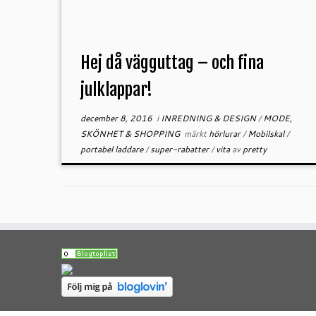
Hej då vägguttag – och fina
julklappar!
december 8, 2016
i
INREDNING & DESIGN
/
MODE,
SKÖNHET & SHOPPING
märkt
hörlurar
/
Mobilskal
/
portabel laddare
/
super-rabatter
/
vita
av
pretty