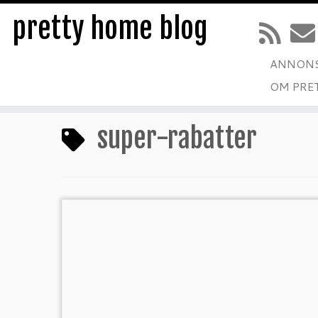
pretty home blog
ANNONS
Hoppa
OM PRE
till
Hem
»
super-rabatter
innehåll
super-rabatter