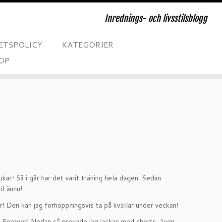
Inrednings- och livsstilsblogg
ETSPOLICY
KATEGORIER
OP
rukar! Så i går har det varit träning hela dagen. Sedan
il ännu!
ar! Den kan jag förhoppningsvis ta på kvällar under veckan!
ve Forever! Nedan så provade jag jackan med shorts, även