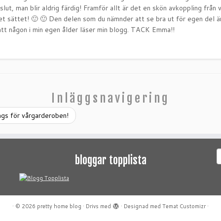
 slut, man blir aldrig färdig! Framför allt är det en skön avkoppling från
et sättet! 🙂 🙂 Den delen som du nämnder att se bra ut för egen del är 
r att någon i min egen ålder läser min blogg. TACK Emma!!
Inläggsnavigering
ags för vårgarderoben!
S
bloggar topplista
e
·
© 2026
pretty home blog
·
Drivs med
·
Designad med
Temat Customizr
·