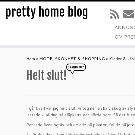
pretty home blog
ANNONS
OM PRE
Hoppa
till
Hem
»
MODE, SKÖNHET & SHOPPING
»
Kläder & väs
innehåll
1 kommentar
Helt slut!
I går kväll var jag helt slut, vi tog ner en halv skog av sl
lastade vi allting på släpkärra och körde bort. Så det blev 
Rensade även ogräs och delade på plantor, fyllde på jord o
Nu är det dessutom helt underbart väder så jag får byta 