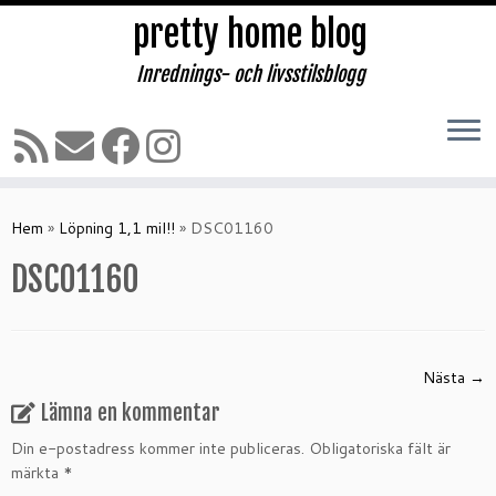
pretty home blog
Inrednings- och livsstilsblogg
Hoppa
till
Hem
»
Löpning 1,1 mil!!
»
DSC01160
innehåll
DSC01160
Nästa →
Lämna en kommentar
Din e-postadress kommer inte publiceras.
Obligatoriska fält är
märkta
*