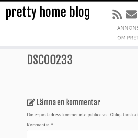
pretty home blog
ANNONS
Hoppa
OM PRE
till
Hem
»
Tack Casall !!!
»
DSC00233
innehåll
DSC00233
Lämna en kommentar
Din e-postadress kommer inte publiceras.
Obligatoriska 
Kommentar
*